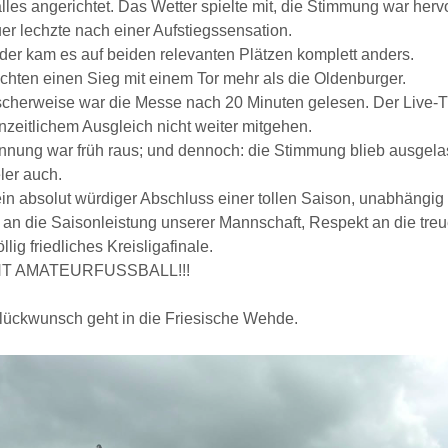
lles angerichtet. Das Wetter spielte mit, die Stimmung war her
r lechzte nach einer Aufstiegssensation.
der kam es auf beiden relevanten Plätzen komplett anders.
chten einen Sieg mit einem Tor mehr als die Oldenburger.
scherweise war die Messe nach 20 Minuten gelesen. Der Live-T
zeitlichem Ausgleich nicht weiter mitgehen.
nung war früh raus; und dennoch: die Stimmung blieb ausgelas
ler auch.
in absolut würdiger Abschluss einer tollen Saison, unabhängig
 an die Saisonleistung unserer Mannschaft, Respekt an die t
öllig friedliches Kreisligafinale.
T AMATEURFUSSBALL!!!
lückwunsch geht in die Friesische Wehde.