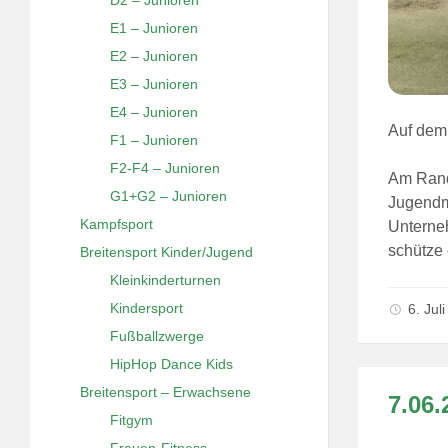
E1 – Junioren
E2 – Junioren
E3 – Junioren
E4 – Junioren
Auf dem 
F1 – Junioren
F2-F4 – Junioren
Am Rande
G1+G2 – Junioren
Jugendm
Kampfsport
Unterne
schütze 
Breitensport Kinder/Jugend
Kleinkinderturnen
Kindersport
6. Jul
Fußballzwerge
HipHop Dance Kids
Breitensport – Erwachsene
7.06
Fitgym
Frauen-Fitness