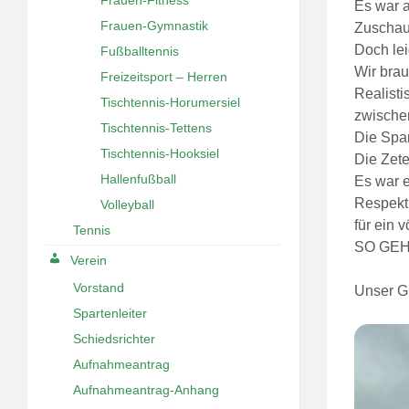
Es war a
Frauen-Gymnastik
Zuschaue
Doch lei
Fußballtennis
Wir brau
Freizeitsport – Herren
Realisti
Tischtennis-Horumersiel
zwischen
Tischtennis-Tettens
Die Span
Tischtennis-Hooksiel
Die Zete
Hallenfußball
Es war e
Respekt
Volleyball
für ein v
Tennis
SO GEH
Verein
Vorstand
Unser G
Spartenleiter
Schiedsrichter
Aufnahmeantrag
Aufnahmeantrag-Anhang