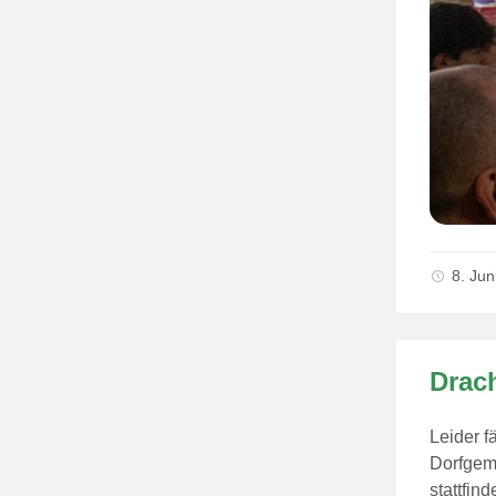
8. Ju
Drac
Leider f
Dorfgem
stattfin