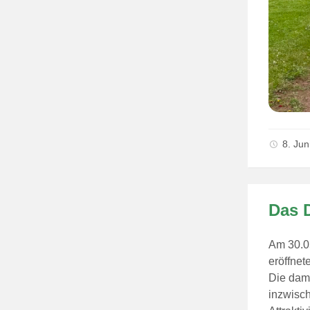
8. Ju
Das 
Am 30.0
eröffnet
Die dami
inzwisch