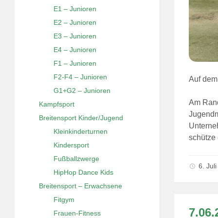
E1 – Junioren
E2 – Junioren
E3 – Junioren
E4 – Junioren
F1 – Junioren
F2-F4 – Junioren
Auf dem 
G1+G2 – Junioren
Am Rande
Kampfsport
Jugendm
Breitensport Kinder/Jugend
Unterne
Kleinkinderturnen
schütze 
Kindersport
Fußballzwerge
6. Jul
HipHop Dance Kids
Breitensport – Erwachsene
Fitgym
7.06
Frauen-Fitness