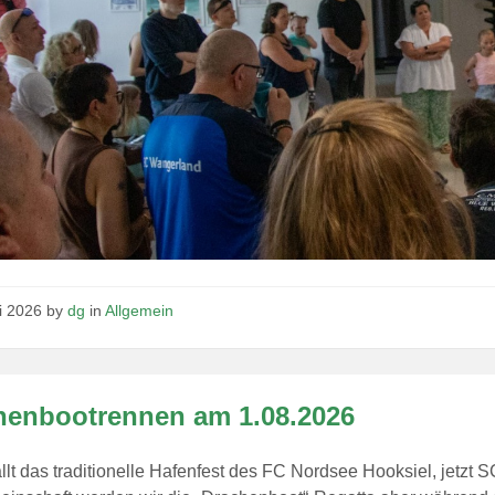
ni 2026
by
dg
in
Allgemein
henbootrennen am 1.08.2026
ällt das traditionelle Hafenfest des FC Nordsee Hooksiel, jetzt 