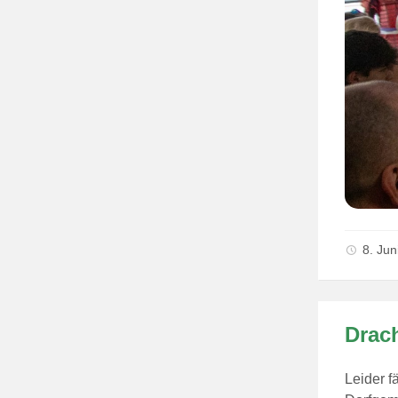
8. Ju
Drac
Leider f