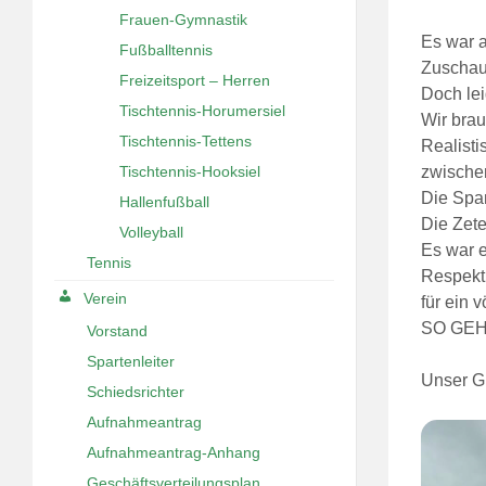
Frauen-Gymnastik
Es war a
Fußballtennis
Zuschaue
Freizeitsport – Herren
Doch lei
Tischtennis-Horumersiel
Wir brau
Tischtennis-Tettens
Realisti
Tischtennis-Hooksiel
zwischen
Die Span
Hallenfußball
Die Zete
Volleyball
Es war e
Tennis
Respekt
Verein
für ein v
SO GEH
Vorstand
Spartenleiter
Unser G
Schiedsrichter
Aufnahmeantrag
Aufnahmeantrag-Anhang
Geschäftsverteilungsplan