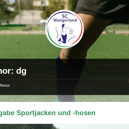
hor: dg
News
gabe Sportjacken und -hosen