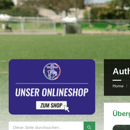
Aut
Home
/
Über