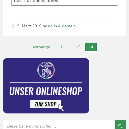
des 18. Lebensjahres.
9. März 2019
by
dg
in
Allgemein
Vorherige
1
…
13
14