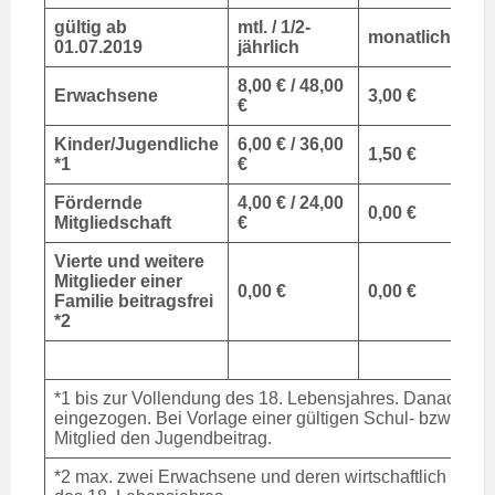
gültig ab
mtl. / 1/2-
monatlich
01.07.2019
jährlich
8,00 € / 48,00
Erwachsene
3,00 €
€
Kinder/Jugendliche
6,00 € / 36,00
1,50 €
*1
€
Fördernde
4,00 € / 24,00
0,00 €
Mitgliedschaft
€
Vierte und weitere
Mitglieder einer
0,00 €
0,00 €
Familie beitragsfrei
*2
*1 bis zur Vollendung des 18. Lebensjahres. Danach wi
eingezogen. Bei Vorlage einer gültigen Schul- bzw. St
Mitglied den Jugendbeitrag.
*2 max. zwei Erwachsene und deren wirtschaftlich abhä