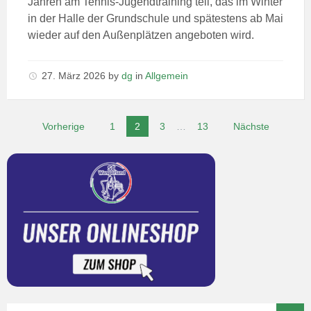
Jahren am Tennis-Jugendtraining teil, das im Winter
in der Halle der Grundschule und spätestens ab Mai
wieder auf den Außenplätzen angeboten wird.
27. März 2026
by
dg
in
Allgemein
Vorherige
1
2
3
…
13
Nächste